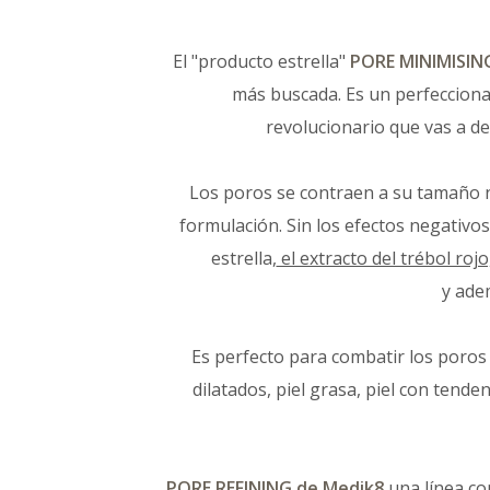
El "producto estrella"
PORE MINIMISIN
más buscada. E
s un perfecciona
revolucionario
que vas a de
Los poros se contraen a su tamaño n
formulación. Sin los efectos negativos
estrella,
el extracto del trébol rojo
y adem
Es perfecto para combatir los poros
dilatados, piel grasa, piel con tenden
PORE REFINING de Medik8
una línea c