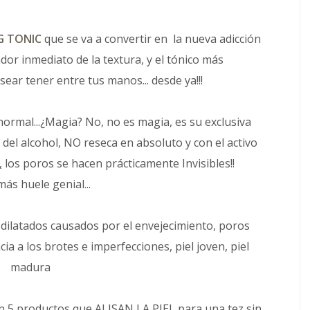
G TONIC
que se va a convertir en la nueva adicción
dor inmediato de la textura, y el tónico más
sear tener entre tus manos... desde ya!!!
ormal...¿Magia? No, no es magia, es su exclusiva
 del alcohol, NO reseca en absoluto y con el activo
,
los poros se hacen prácticamente Invisibles!!
ás huele genial...
 dilatados causados por el envejecimiento, poros
cia a los brotes e imperfecciones, piel joven, piel
madura
on 5 productos que
ALISAN LA PIEL para una tez sin