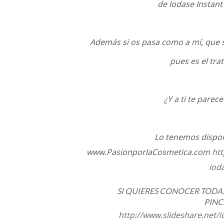
de Iodase Instant 
Además si os pasa como a mí, que 
pues es el tra
¿Y a ti te parec
Lo tenemos dispon
www.PasionporlaCosmetica.com
ht
iod
SI QUIERES CONOCER TODAS
PINC
http://www.slideshare.net/