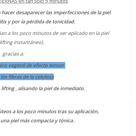
ERNAS en tan sólo 9 minutos
a hacer desaparecer las imperfecciones de la piel
tis y por la pérdida de tonicidad.
ian a los poco minutos de ser aplicado en la piel
lifting instantáneo).
gracias a:
mero vegetal de efecto tensor
las fibras de la celulosa
lifting , alisando la piel de inmediato.
glúteos a los poco minutos tras su aplicación,
una piel más compacta y tónica.